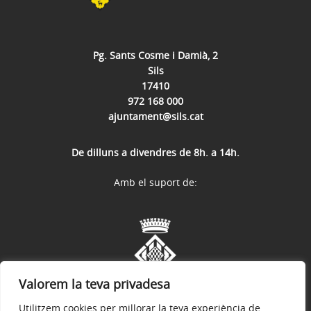
Pg. Sants Cosme i Damià, 2
Sils
17410
972 168 000
ajuntament@sils.cat
De dilluns a divendres de 8h. a 14h.
Amb el suport de:
Valorem la teva privadesa
Utilitzem cookies per millorar la teva experiència de