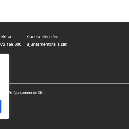
Telèfon
Correu electrònic
972 168 000
ajuntament@sils.cat
© 2026
Ajuntament de Sils