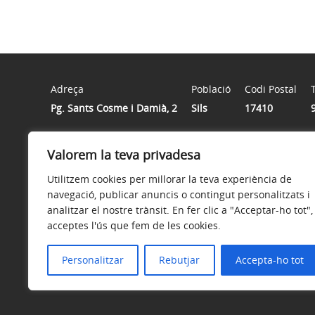
Adreça
Població
Codi Postal
Pg. Sants Cosme i Damià, 2
Sils
17410
Valorem la teva privadesa
Horari
De dilluns a divendres de 8h. a 14h.
Utilitzem cookies per millorar la teva experiència de
navegació, publicar anuncis o contingut personalitzats i
analitzar el nostre trànsit. En fer clic a "Acceptar-ho tot",
acceptes l'ús que fem de les cookies.
Avís legal
Política de privacitat
Accessibilitat
Personalitzar
Rebutjar
Accepta-ho tot