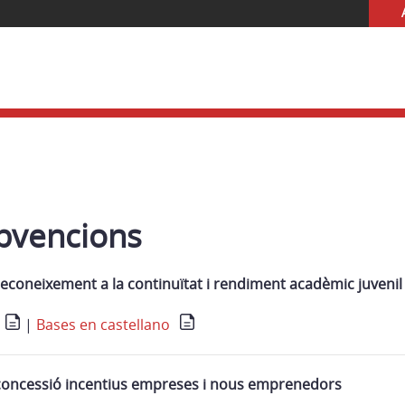
bvencions
reconeixement a la continuïtat i rendiment acadèmic juvenil
|
Bases en castellano
concessió incentius empreses i nous emprenedors