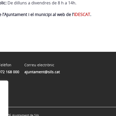
lic:
De dilluns a divendres de 8 h a 14h.
’Ajuntament i el municipi al web de l’
IDESCAT
.
Telèfon
Correu electrònic
972 168 000
ajuntament@sils.cat
© 2026
Ajuntament de Sils