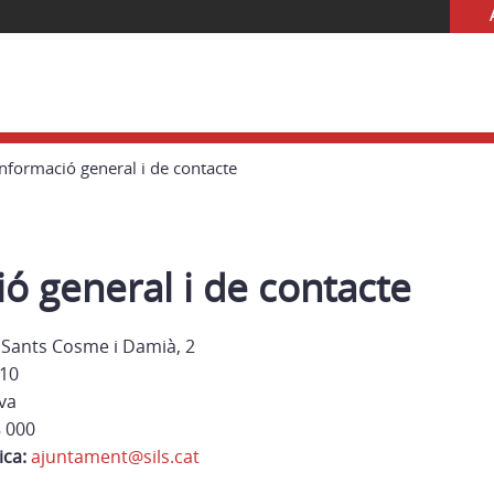
Informació general i de contacte
ó general i de contacte
 Sants Cosme i Damià, 2
10
va
 000
ica:
ajuntament@sils.cat