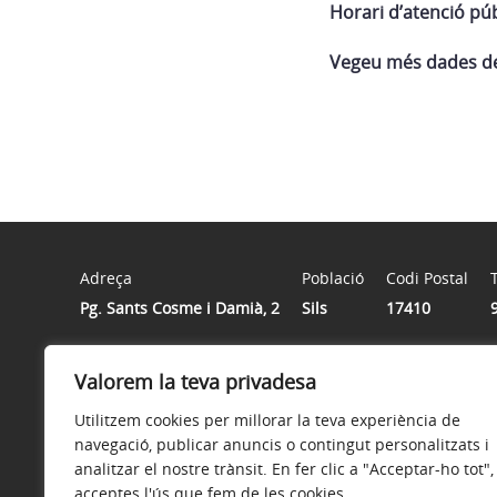
Horari d’atenció púb
Vegeu més dades de l
Adreça
Població
Codi Postal
Pg. Sants Cosme i Damià, 2
Sils
17410
Valorem la teva privadesa
Horari
De dilluns a divendres de 8h. a 14h.
Utilitzem cookies per millorar la teva experiència de
navegació, publicar anuncis o contingut personalitzats i
analitzar el nostre trànsit. En fer clic a "Acceptar-ho tot",
acceptes l'ús que fem de les cookies.
Avís legal
Política de privacitat
Accessibilitat