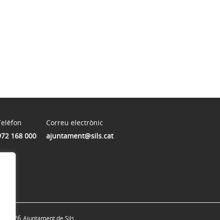
Telèfon
Correu electrònic
972 168 000
ajuntament@sils.cat
© 2026
Ajuntament de Sils