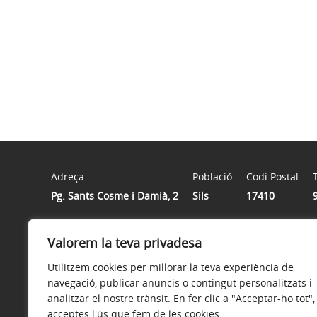
Adreça
Població
Codi Postal
Pg. Sants Cosme i Damià, 2
Sils
17410
Valorem la teva privadesa
Horari
De dilluns a divendres de 8h. a 14h.
Utilitzem cookies per millorar la teva experiència de
navegació, publicar anuncis o contingut personalitzats i
analitzar el nostre trànsit. En fer clic a "Acceptar-ho tot",
acceptes l'ús que fem de les cookies.
Avís legal
Política de privacitat
Accessibilitat