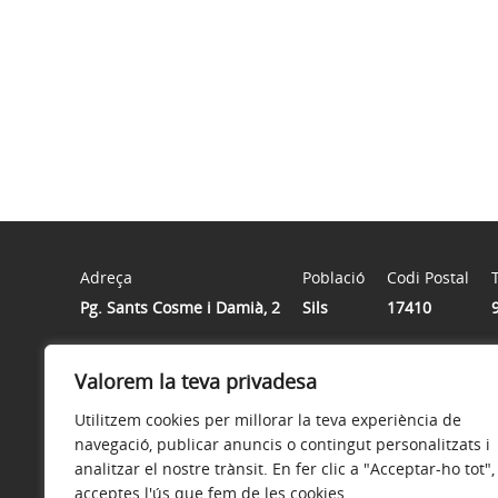
Adreça
Població
Codi Postal
Pg. Sants Cosme i Damià, 2
Sils
17410
Valorem la teva privadesa
Horari
De dilluns a divendres de 8h. a 14h.
Utilitzem cookies per millorar la teva experiència de
navegació, publicar anuncis o contingut personalitzats i
analitzar el nostre trànsit. En fer clic a "Acceptar-ho tot",
acceptes l'ús que fem de les cookies.
Avís legal
Política de privacitat
Accessibilitat