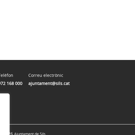
Telèfon
Correu electrònic
972 168 000
ajuntament@sils.cat
© 2026
Ajuntament de Sils