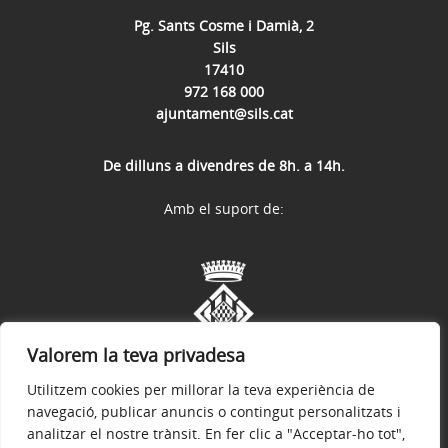
Pg. Sants Cosme i Damià, 2
Sils
17410
972 168 000
ajuntament@sils.cat
De dilluns a divendres de 8h. a 14h.
Amb el suport de:
Valorem la teva privadesa
Utilitzem cookies per millorar la teva experiència de
navegació, publicar anuncis o contingut personalitzats i
analitzar el nostre trànsit. En fer clic a "Acceptar-ho tot",