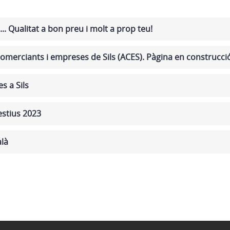
... Qualitat a bon preu i molt a prop teu!
comerciants i empreses de Sils (ACES). Pàgina en construcci
s a Sils
estius 2023
alà